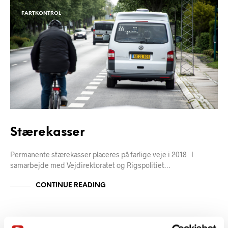
FARTKONTROL
Stærekasser
Permanente stærekasser placeres på farlige veje i 2018 I
samarbejde med Vejdirektoratet og Rigspolitiet…
CONTINUE READING