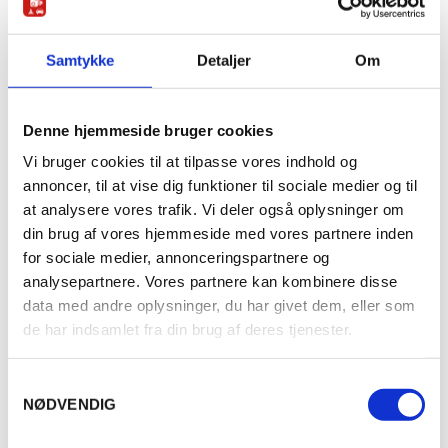
FÆRDSELSREGLER
Samtykke
Detaljer
Om
Denne hjemmeside bruger cookies
Vi bruger cookies til at tilpasse vores indhold og
Alt du skal vide om fartbøder
annoncer, til at vise dig funktioner til sociale medier og til
at analysere vores trafik. Vi deler også oplysninger om
En lille fartoverskridelse kan have en stor betydning for om der
sker en ulykke –…
din brug af vores hjemmeside med vores partnere inden
for sociale medier, annonceringspartnere og
CONTINUE READING
analysepartnere. Vores partnere kan kombinere disse
data med andre oplysninger, du har givet dem, eller som
de har indsamlet fra din brug af deres tjenester.
S
FARTKONTROL
NØDVENDIG
a
m