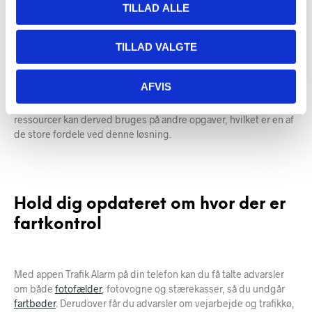
pengemaskiner, da de kun bliver opsat på særligt farlige
TILLAD ALLE
strækninger. For at øge trafiksikkerheden bliver der derfor opsat
tydelig skiltning, der advarer bilisten om fartkontrollen. Dette
TILLAD VALGTE
gøres som en præventiv løsning for at nedbringe antallet af
ulykker.
AFVIS
Fartkontrollerne er ubemandede, hvilket betyder at politiet ikke
skal bruge ligeså mange ressourcer på disse opgaver. Politiets
ressourcer kan derved bruges på andre opgaver, hvilket er en af
de store fordele ved denne løsning.
Hold dig opdateret om hvor der er
fartkontrol
Med appen Trafik Alarm på din telefon kan du få talte advarsler
om både
fotofælder
, fotovogne og stærekasser, så du undgår
fartbøder
. Derudover får du advarsler om vejarbejde og trafikkø,