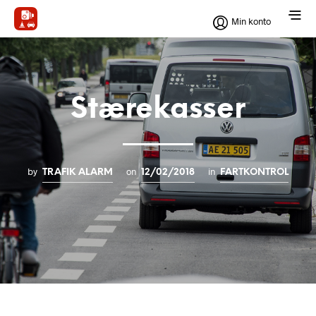
Min konto
Stærekasser
by
on
in
TRAFIK ALARM
12/02/2018
FARTKONTROL