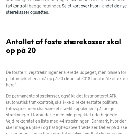
fartkontrol
i begge retninger.
Se et kort over hvor i landet de nye
stærekasser opsættes
.
Antallet af faste stærekasser skal
op på 20
De første 11 vejstrækninger er allerede udpeget, men planen for
pilotprojektet er at nå op på 20 i løbet af 2018 for at måle effekten
heraf.
De permanente stærekasser, også kaldet fastmonteret ATK
(automatisk trafikkontrol), skal ikke direkte erstatte politiets
fotovogne, men skal være et stærkt supplement på farlige
strækninger. I forbindelse med pilotprojektet udarbejdede
Vejdirektoratet en liste med 44 strækninger i Danmark, hvor der
sker mange ulykker og hastighedsovertrædelser. Det er på disse
placeringer, at man fremadrettet vil blive mødt af skiltning om