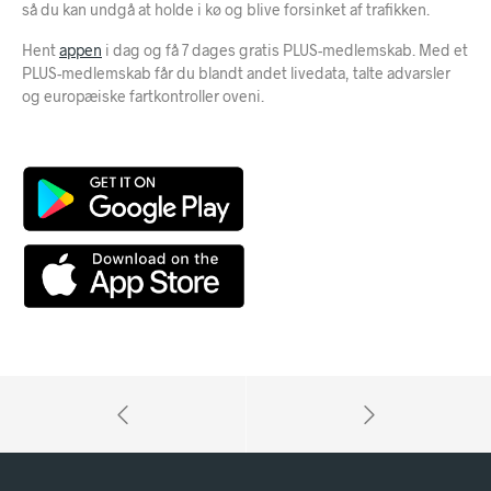
så du kan undgå at holde i kø og blive forsinket af trafikken.
Hent
appen
i dag og få 7 dages gratis PLUS-medlemskab. Med et
PLUS-medlemskab får du blandt andet livedata, talte advarsler
og europæiske fartkontroller oveni.