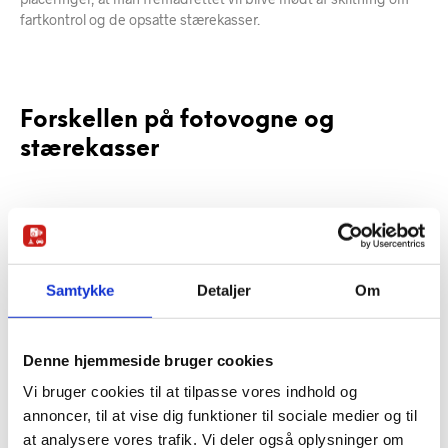
fartkontrol og de opsatte stærekasser.
Forskellen på fotovogne og
stærekasser
Hvis pilotprojektet bliver en succes kan vi godt forvente at se
flere stærekasser på de danske veje fremadrettet. Dog kan de to
ikke helt sammenlignes, da de har hver deres fordele og
ulemper.
Samtykke
Detaljer
Om
Den største forskel på fotovogne og stærekasser er, at
fotovogne er bemandede af uddannet personale, som sidder i
Denne hjemmeside bruger cookies
vognen. Disse er som oftest parkeret ved vejen, hvorfor de også
har en præventiv funktion over for mulige fartsyndere. I nogle
Vi bruger cookies til at tilpasse vores indhold og
tilfælde skjules fotovognen dog og udstyret alene sættes ud til
annoncer, til at vise dig funktioner til sociale medier og til
vejen for at måle farten.
at analysere vores trafik. Vi deler også oplysninger om