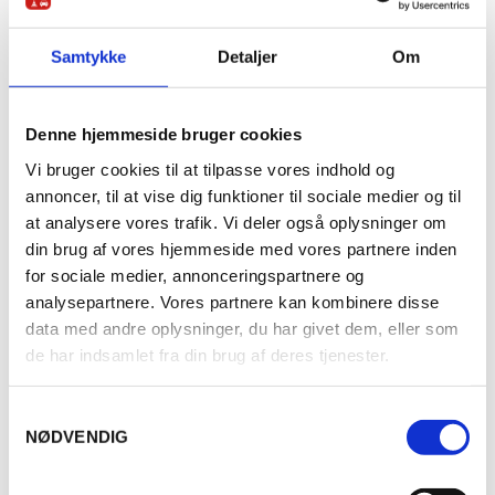
Samtykke
Detaljer
Om
Trafikale hændelser på kort
Anmeld hændelser
Denne hjemmeside bruger cookies
Talte advarsler (flere stemmer)
Vi bruger cookies til at tilpasse vores indhold og
Hastighedsassistent
annoncer, til at vise dig funktioner til sociale medier og til
Livedata
at analysere vores trafik. Vi deler også oplysninger om
Reklamefri
din brug af vores hjemmeside med vores partnere inden
Speedometer med fartgrænser
for sociale medier, annonceringspartnere og
Europæiske fartkontroller
analysepartnere. Vores partnere kan kombinere disse
Navigation
data med andre oplysninger, du har givet dem, eller som
de har indsamlet fra din brug af deres tjenester.
Opret profil
S
NØDVENDIG
a
m
t