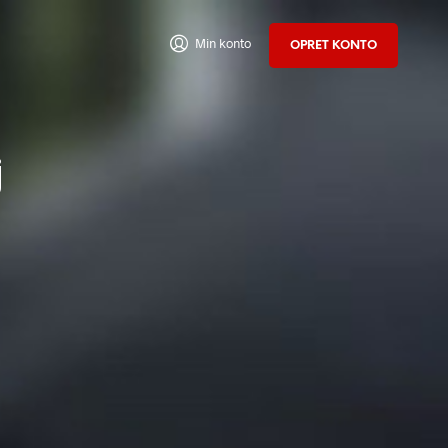
Min konto
OPRET KONTO
j