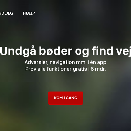
INDLÆG
HJÆLP
Undgå bøder og find ve
Advarsler, navigation mm. i én app
Prøv alle funktioner gratis i 6 mdr.
KOM I GANG