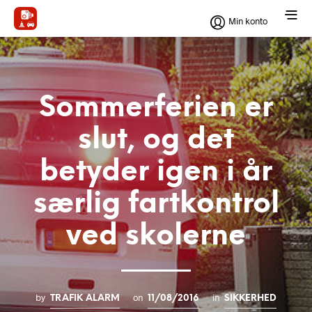
Min konto
Sommerferien er
slut, og det
betyder igen i år
særlig fartkontrol
ved skolerne
by
on
in
TRAFIK ALARM
11/08/2016
SIKKERHED