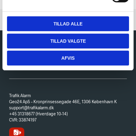
a
l
g
TILLAD ALLE
TILLAD VALGTE
Se Vilkår og Betingelser samt privatlivspolitik
AFVIS
Trafik Alarm
Geo24 ApS – Kronprinsessegade 46E, 1306 København K
support@trafikalarm.dk
+45 31318677 (Hverdage 10-14)
CVR: 33874197