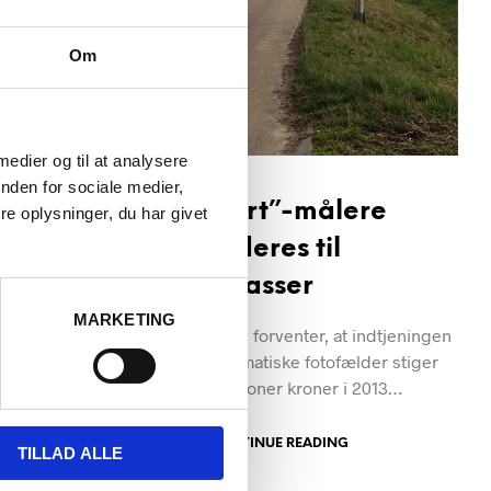
ingen i
Om
 2014
 medier og til at analysere
nden for sociale medier,
“Din fart”-målere
e oplysninger, du har givet
opgraderes til
stærekasser
MARKETING
Regeringen forventer, at indtjeningen
fra de automatiske fotofælder stiger
fra 353 millioner kroner i 2013…
CONTINUE READING
TILLAD ALLE