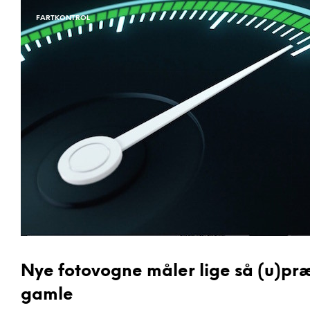
FARTKONTROL
Nye fotovogne måler lige så (u)pr
gamle