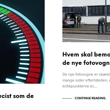
FARTKONTROL
Hvem skal bem
de nye fotovog
De nye fotovogne er skældt
mange sider efterhånden, 
kritikpunkterne er…
æcist som de
CONTINUE READING