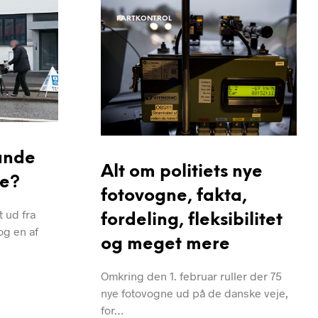
FARTKONTROL
ande
Alt om politiets nye
ne?
fotovogne, fakta,
 ud fra
fordeling, fleksibilitet
og en af
og meget mere
Omkring den 1. februar ruller der 75
nye fotovogne ud på de danske veje,
for…