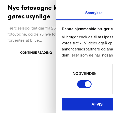
Politie
Nye fotovogne kan
fotovo
Samtykke
gøres usynlige
forsink
Færdselspolitiet går fra 25 til 100
Denne hjemmeside bruger c
Ekstra Bla
fotovogne, og de 75 nye fotovogne
februar 2013
Vi bruger cookies til at tilpas
forventes at blive…
digitale fo
vores trafik. Vi deler også 
annonceringspartnere og anal
CONTINUE READING
dem, eller som de har indsaml
CONT
S
a
NØDVENDIG
m
t
y
k
k
AFVIS
e