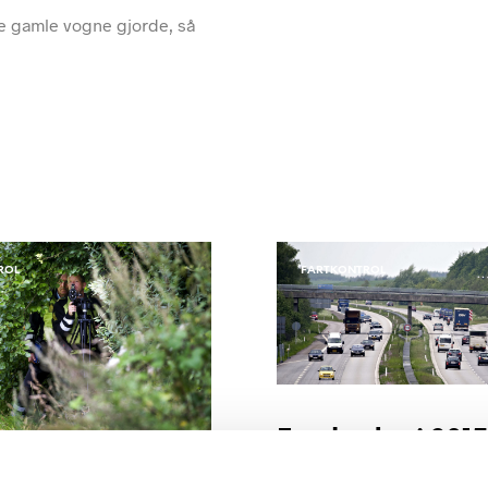
de gamle vogne gjorde, så
ROL
FARTKONTROL
Fartbøder i 2015
millioner kroner