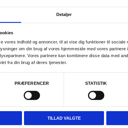
ts 100 nye
Det forventes, at når reger
gne voldsomt
Detaljer
løbet af tirsdag 26. august
et
præsenterer deres nye…
ookies
det meddeler fredag 22.
CONTINUE READING
, at Politiets 100 nye
se vores indhold og annoncer, til at vise dig funktioner til sociale
tovogne bliver voldsomt…
oplysninger om din brug af vores hjemmeside med vores partnere i
ysepartnere. Vores partnere kan kombinere disse data med andr
et fra din brug af deres tjenester.
INUE READING
PRÆFERENCER
STATISTIK
TILLAD VALGTE