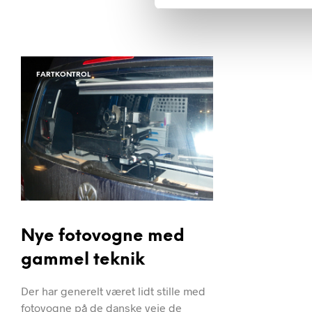
v
a
l
g
FARTKONTROL
Nye fotovogne med
gammel teknik
Der har generelt været lidt stille med
fotovogne på de danske veje de